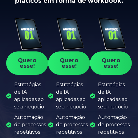
práticos em forma de workbook.
Quero
Quero
Quero
esse!
esse!
esse!
Estratégias
Estratégias
Estratégias
de IA
de IA
de IA
aplicadas ao
aplicadas ao
aplicadas ao
seu negócio
seu negócio
seu negócio
Automação
Automação
Automação
de processos
de processos
de processos
repetitivos
repetitivos
repetitivos